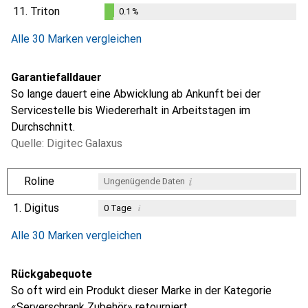
0.1
%
11.
Triton
0.1
%
0.1
%
Alle 30 Marken vergleichen
Garantiefalldauer
So lange dauert eine Abwicklung ab Ankunft bei der
Servicestelle bis Wiedererhalt in Arbeitstagen im
Durchschnitt.
Quelle: Digitec Galaxus
i
Roline
Ungenügende Daten
1.
Digitus
i
0
Tage
i
i
i
Ungenügende Daten
Ungenügende Daten
Ungenügende Daten
Alle 30 Marken vergleichen
Rückgabequote
So oft wird ein Produkt dieser Marke in der Kategorie
«Serverschrank Zubehör» retourniert.