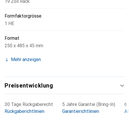
19 Zoll Rack
Formfaktorgrösse
1 HE
Format
250 x 485 x 45 mm
Mehr anzeigen
Preisentwicklung
30 Tage Rückgaberecht
5 Jahre Garantie (Bring-In)
6 
Rückgaberichtlinien
Garantierichtlinien
Al