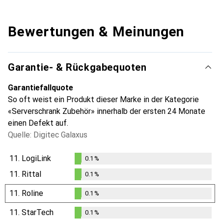
Bewertungen & Meinungen
Garantie- & Rückgabequoten
Garantiefallquote
So oft weist ein Produkt dieser Marke in der Kategorie
«Serverschrank Zubehör» innerhalb der ersten 24 Monate
einen Defekt auf.
Quelle: Digitec Galaxus
11.
LogiLink
0.1
%
0.1
%
11.
Rittal
0.1
%
0.1
%
11.
Roline
0.1
%
0.1
%
11.
StarTech
0.1
%