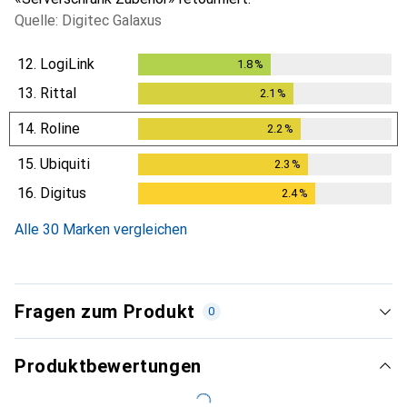
Quelle: Digitec Galaxus
12.
LogiLink
1.8
%
1.8
%
13.
Rittal
2.1
%
2.1
%
14.
Roline
2.2
%
2.2
%
15.
Ubiquiti
2.3
%
2.3
%
16.
Digitus
2.4
%
2.4
%
Alle 30 Marken vergleichen
Fragen zum Produkt
0
Produktbewertungen