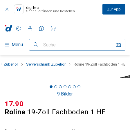
digitec
Zur App
Schneller finden und bestellen
Einstellungen
Kundenkonto
Vergleichslisten
Merklisten
Warenkorb
Navigation nach Kategorien
Menü
Suche
 + Zubehör
Serverschrank Zubehör
Roline 19-Zoll Fachboden 1 HE
9 Bilder
CHF
17.90
Roline
19-Zoll Fachboden 1 HE