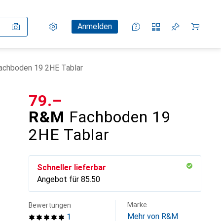
Einstellungen
Kundenkonto
Vergleichslisten
Merklisten
Warenkorb
Anmelden
chboden 19 2HE Tablar
CHF
79.–
R&M
Fachboden 19
2HE Tablar
Schneller lieferbar
Angebot für
CHF
85.50
Marke
Bewertungen
Mehr von R&M
1