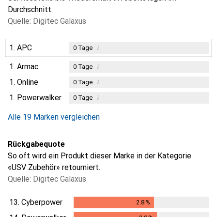
Durchschnitt.
Quelle: Digitec Galaxus
1.
APC
i
0
Tage
1.
Armac
i
0
Tage
1.
Online
i
0
Tage
1.
Powerwalker
i
0
Tage
Alle 19 Marken vergleichen
Rückgabequote
So oft wird ein Produkt dieser Marke in der Kategorie
«USV Zubehör» retourniert.
Quelle: Digitec Galaxus
13.
Cyberpower
2.8
%
2.8
%