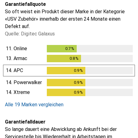
Garantiefallquote
So oft weist ein Produkt dieser Marke in der Kategorie
«USV Zubehör» innerhalb der ersten 24 Monate einen
Defekt auf.
Quelle: Digitec Galaxus
11.
Online
0.7
%
0.7
%
13.
Armac
0.8
%
0.8
%
14.
APC
0.9
%
0.9
%
14.
Powerwalker
0.9
%
0.9
%
14.
Xtreme
0.9
%
0.9
%
Alle 19 Marken vergleichen
Garantiefalldauer
So lange dauert eine Abwicklung ab Ankunft bei der
Servicestelle bis Wiedererhalt in Arbeitstagen im