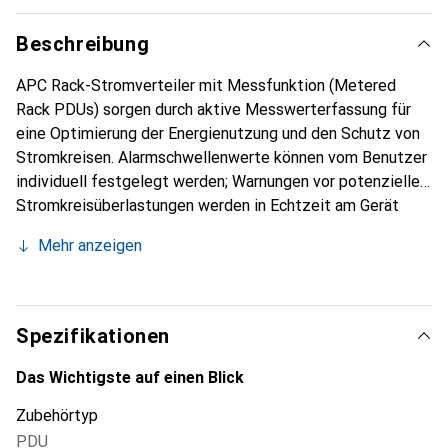
Beschreibung
APC Rack-Stromverteiler mit Messfunktion (Metered
Rack PDUs) sorgen durch aktive Messwerterfassung für
eine Optimierung der Energienutzung und den Schutz von
Stromkreisen. Alarmschwellenwerte können vom Benutzer
individuell festgelegt werden; Warnungen vor potenziellen
Stromkreisüberlastungen werden in Echtzeit am Gerät
angezeigt und auf Remotesystemen ausgegeben.
Mehr anzeigen
Metered Rack PDUs stellen Daten zum Energieverbrauch
zur Verfügung, sodass RZ-Manager fundierte
Entscheidungen über die Lastverteilung und richtige
Dimensionierung von IT-Umgebungen treffen und die
Spezifikationen
Gesamtbetriebskosten verringern können. Die Geräte
verfügen über zahlreiche Funktionen und Merkmale:
Das Wichtigste auf einen Blick
Überwachung der Wirkleistung, Anschluss für
Zubehörtyp
Temperatur-/Feuchtigkeitssensor, IEC-Steckdosen mit
PDU
Verriegelung und ultraflache Trennschalter. Die