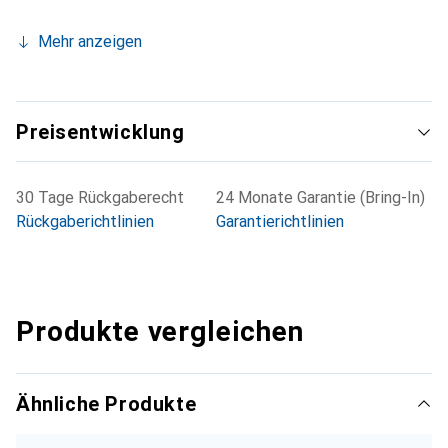
Konfiguration der Metered Rack PDUs erfolgt über eine
Mehr anzeigen
sichere Webverbindung bzw. SNMP- oder Telnet-
Schnittstelle. Als ergänzende Verwaltungslösungen
stehen APC-Plattformen für das zentrale Management
wie InfraStruxure Central, Operations, Capacity und Energy
Preisentwicklung
Efficiency zur Verfügung. Beinhaltet: Installationsanleitung,
verriegelbares Netzkabel, Rack-Montagehalterungen,
Sicherheitsanleitung, serielles Konfigurationskabel.
30 Tage Rückgaberecht
24 Monate Garantie (Bring-In)
Rückgaberichtlinien
Garantierichtlinien
Produkte vergleichen
Ähnliche Produkte