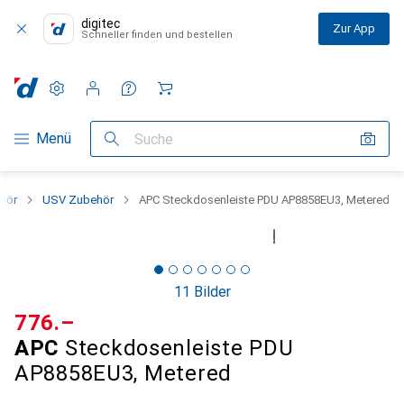
digitec
Zur App
Schneller finden und bestellen
Einstellungen
Kundenkonto
Vergleichslisten
Merklisten
Warenkorb
Navigation nach Kategorien
Menü
Suche
ehör
USV Zubehör
APC Steckdosenleiste PDU AP8858EU3, Metered
11 Bilder
CHF
776.–
APC
Steckdosenleiste PDU
AP8858EU3, Metered