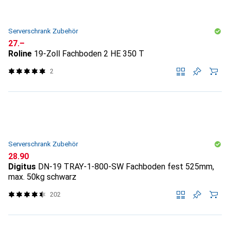
Serverschrank Zubehör
CHF
27.–
Roline
19-Zoll Fachboden 2 HE 350 T
2
Serverschrank Zubehör
CHF
28.90
Digitus
DN-19 TRAY-1-800-SW Fachboden fest 525mm,
max. 50kg schwarz
202