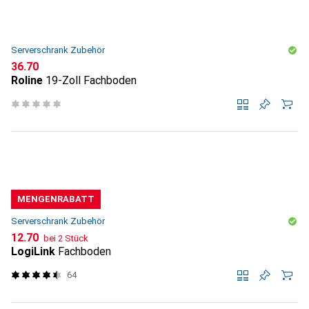
Serverschrank Zubehör
CHF
36.70
Roline
19-Zoll Fachboden
MENGENRABATT
Serverschrank Zubehör
CHF
12.70
bei 2 Stück
LogiLink
Fachboden
64