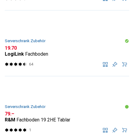
Serverschrank Zubehör
CHF
19.70
LogiLink
Fachboden
64
Serverschrank Zubehör
CHF
79.–
R&M
Fachboden 19 2HE Tablar
1