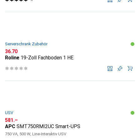
Serverschrank Zubehör
CHF
36.70
Roline
19-Zoll Fachboden 1 HE
USV
CHF
581.–
APC
SMT750RMI2UC Smart-UPS
750 VA, 500 W, Line-Interaktiv USV