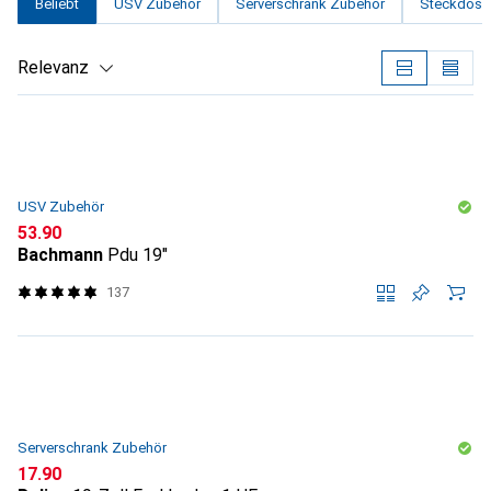
Beliebt
USV Zubehör
Serverschrank Zubehör
Steckdosen
Relevanz
Produktliste
USV Zubehör
CHF
53.90
Bachmann
Pdu 19"
137
Serverschrank Zubehör
CHF
17.90