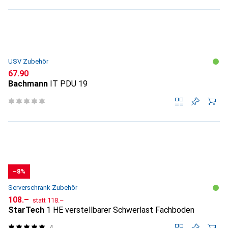
USV Zubehör
CHF
67.90
Bachmann
IT PDU 19
−8%
Serverschrank Zubehör
CHF
CHF
108.–
statt
118.–
StarTech
1 HE verstellbarer Schwerlast Fachboden
4