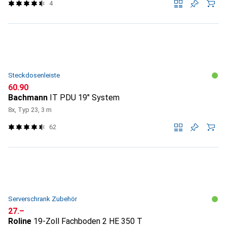
4
Steckdosenleiste
CHF
60.90
Bachmann
IT PDU 19" System
8x, Typ 23, 3 m
62
Serverschrank Zubehör
CHF
27.–
Roline
19-Zoll Fachboden 2 HE 350 T