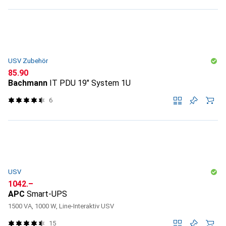
USV Zubehör
CHF
85.90
Bachmann
IT PDU 19" System 1U
6
USV
CHF
1042.–
APC
Smart-UPS
1500 VA, 1000 W, Line-Interaktiv USV
15