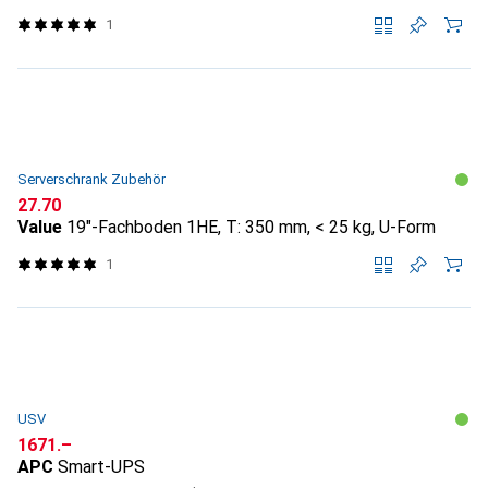
1
Serverschrank Zubehör
CHF
27.70
Value
19"-Fachboden 1HE, T: 350 mm, < 25 kg, U-Form
1
USV
CHF
1671.–
APC
Smart-UPS