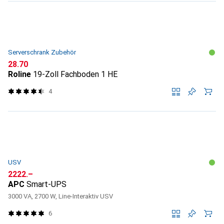
Serverschrank Zubehör
CHF
28.70
Roline
19-Zoll Fachboden 1 HE
4
USV
CHF
2222.–
APC
Smart-UPS
3000 VA, 2700 W, Line-Interaktiv USV
6