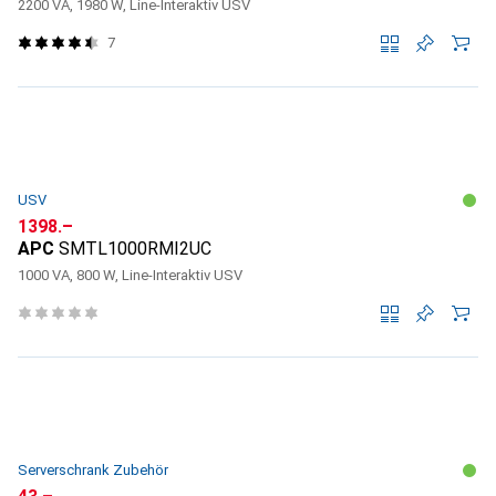
2200 VA, 1980 W, Line-Interaktiv USV
7
USV
CHF
1398.–
APC
SMTL1000RMI2UC
1000 VA, 800 W, Line-Interaktiv USV
Serverschrank Zubehör