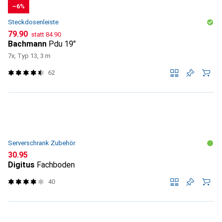
−6%
Steckdosenleiste
CHF
CHF
79.90
statt
84.90
Bachmann
Pdu 19"
7x, Typ 13, 3 m
62
Serverschrank Zubehör
CHF
30.95
Digitus
Fachboden
40