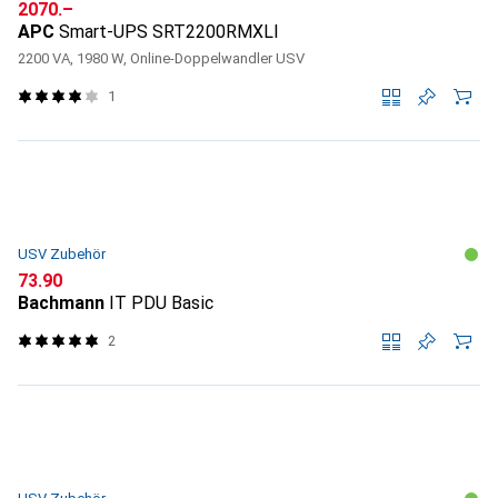
CHF
2070.–
APC
Smart-UPS SRT2200RMXLI
2200 VA, 1980 W, Online-Doppelwandler USV
1
USV Zubehör
CHF
73.90
Bachmann
IT PDU Basic
2