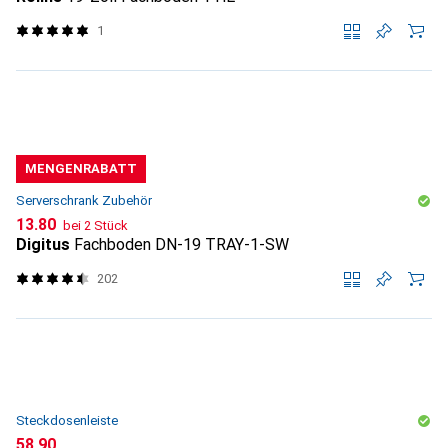
1
MENGENRABATT
Serverschrank Zubehör
CHF
13.80
bei 2 Stück
Digitus
Fachboden DN-19 TRAY-1-SW
202
Steckdosenleiste
CHF
58.90