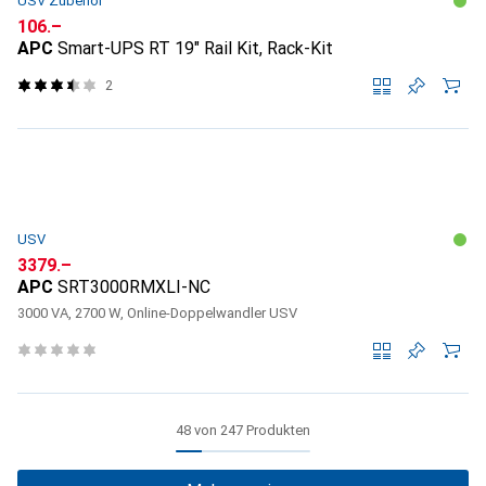
USV Zubehör
CHF
106.–
APC
Smart-UPS RT 19" Rail Kit, Rack-Kit
2
USV
CHF
3379.–
APC
SRT3000RMXLI-NC
3000 VA, 2700 W, Online-Doppelwandler USV
48 von 247 Produkten