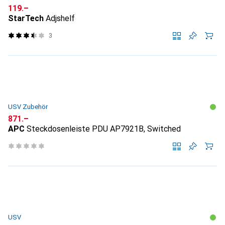
CHF
119.–
StarTech
Adjshelf
3
USV Zubehör
CHF
871.–
APC
Steckdosenleiste PDU AP7921B, Switched
USV