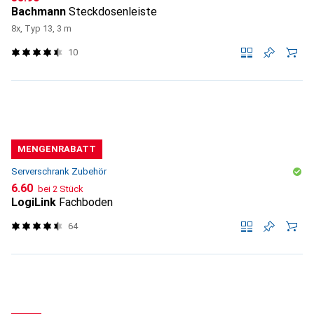
Bachmann
Steckdosenleiste
8x, Typ 13, 3 m
10
MENGENRABATT
Serverschrank Zubehör
CHF
6.60
bei 2 Stück
LogiLink
Fachboden
64