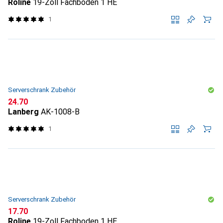
Roline
19-Zoll Fachboden 1 HE
1
Serverschrank Zubehör
CHF
24.70
Lanberg
AK-1008-B
1
Serverschrank Zubehör
CHF
17.70
Roline
19-Zoll Fachboden 1 HE