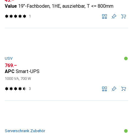
CHF
43.–
Value
19"-Fachboden, 1HE, ausziehbar, T <= 800mm
1
USV
CHF
769.–
APC
Smart-UPS
1000 VA, 700 W
3
Serverschrank Zubehör