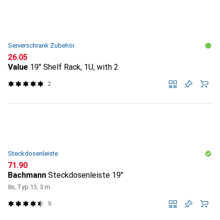
Serverschrank Zubehör
CHF
26.05
Value
19" Shelf Rack, 1U, with 2
2
Steckdosenleiste
CHF
71.90
Bachmann
Steckdosenleiste 19"
8x, Typ 13, 3 m
9