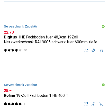
Serverschrank Zubehör
CHF
22.70
Digitus
1HE Fachboden fuer 48,3cm 19Zoll
Netzwerkschrank RAL9005 schwarz fuer 600mm tiefe
Schraen...
40
Serverschrank Zubehör
CHF
25.–
Roline
19-Zoll Fachboden 1 HE 400 T
1