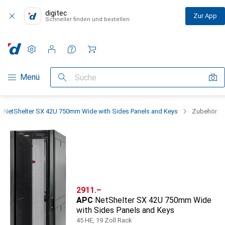
digitec
Zur App
Schneller finden und bestellen
Einstellungen
Kundenkonto
Vergleichslisten
Merklisten
Warenkorb
Navigation nach Kategorien
Menü
Suche
 NetShelter SX 42U 750mm Wide with Sides Panels and Keys
Zubehör
CHF
2911.–
APC
NetShelter SX 42U 750mm Wide
with Sides Panels and Keys
45 HE, 19 Zoll Rack