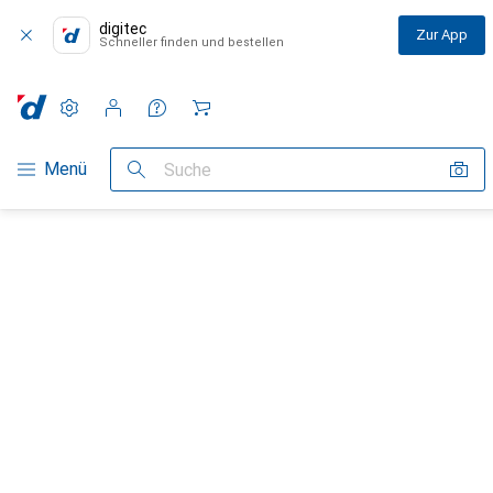
digitec
Zur App
Schneller finden und bestellen
Einstellungen
Kundenkonto
Vergleichslisten
Merklisten
Warenkorb
Navigation nach Kategorien
Menü
Suche