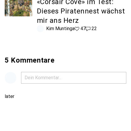
«Corsair Cove» im Test:
Dieses Piratennest wächst
mir ans Herz
Kim Muntinga
47 Likes
47
22 Kommentare
22
5 Kommentare
later