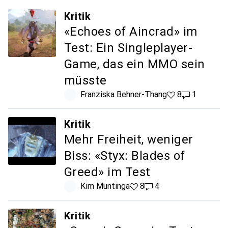
Kritik
«Echoes of Aincrad» im
Test: Ein Singleplayer-
Game, das ein MMO sein
müsste
Franziska Behner-Thang
8 Likes
8
1 Kommenta
1
Kritik
Mehr Freiheit, weniger
Biss: «Styx: Blades of
Greed» im Test
Kim Muntinga
8 Likes
8
4 Kommentare
4
Kritik