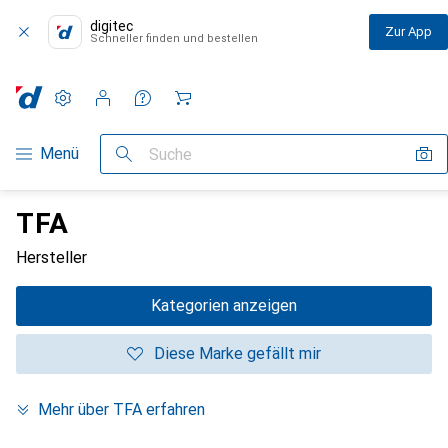
digitec
Zur App
Schneller finden und bestellen
Einstellungen
Kundenkonto
Vergleichslisten
Merklisten
Warenkorb
Navigation nach Kategorien
Menü
Suche
TFA
Hersteller
Kategorien anzeigen
Diese Marke gefällt mir
Mehr über TFA erfahren