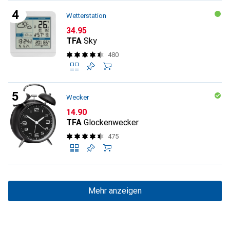
Wetterstation
CHF
34.95
TFA
Sky
480
Wecker
CHF
14.90
TFA
Glockenwecker
475
Mehr anzeigen