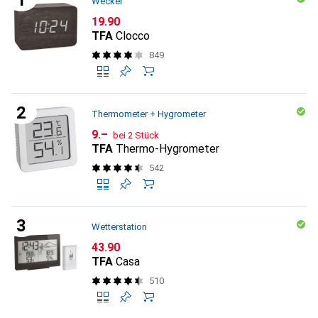
Wecker
CHF
19.90
TFA
Clocco
849
Thermometer + Hygrometer
CHF
9.–
bei 2 Stück
TFA
Thermo-Hygrometer
542
Wetterstation
CHF
43.90
TFA
Casa
510