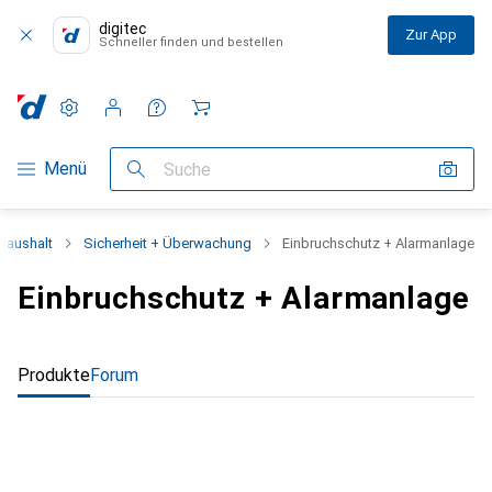
digitec
Zur App
Schneller finden und bestellen
Einstellungen
Kundenkonto
Vergleichslisten
Merklisten
Warenkorb
Navigation nach Kategorien
Menü
Suche
Haushalt
Sicherheit + Überwachung
Einbruchschutz + Alarmanlage
Einbruchschutz + Alarmanlage
Produkte
Forum