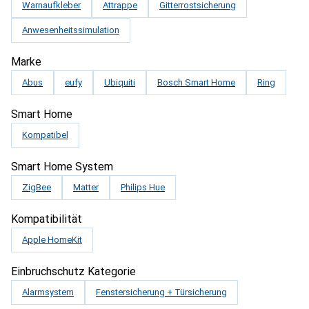
Warnaufkleber
Attrappe
Gitterrostsicherung
Anwesenheitssimulation
Marke
Abus
eufy
Ubiquiti
Bosch Smart Home
Ring
Smart Home
Kompatibel
Smart Home System
ZigBee
Matter
Philips Hue
Kompatibilität
Apple HomeKit
Einbruchschutz Kategorie
Alarmsystem
Fenstersicherung + Türsicherung