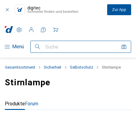
digitec
Zur App
Schneller finden und bestellen
Einstellungen
Kundenkonto
Vergleichslisten
Merklisten
Warenkorb
Navigation nach Kategorien
Menü
Suche
Gesamtsortiment
Sicherheit
Selbstschutz
Stirnlampe
Stirnlampe
Produkte
Forum