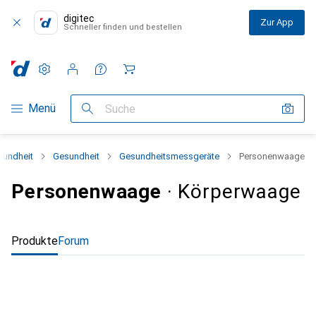
digitec
Zur App
Schneller finden und bestellen
Einstellungen
Kundenkonto
Vergleichslisten
Merklisten
Warenkorb
Navigation nach Kategorien
Menü
Suche
sundheit
Gesundheit
Gesundheitsmessgeräte
Personenwaage
Personenwaage
· Körperwaage
Produkte
Forum