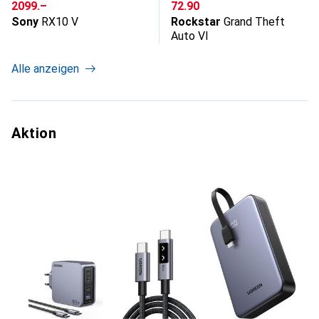
CHF
CHF
2099.–
72.90
Sony
RX10 V
Rockstar
Grand Theft
Auto VI
Alle anzeigen
Aktion