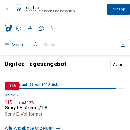
digitec
Zur App
Schneller finden und bestellen
Einstellungen
Kundenkonto
Vergleichslisten
Merklisten
Warenkorb
Navigation nach Kategorien
Menü
Suche
digitec.ch – der Onlineshop für alles Digitale
Digitec Tagesangebot
7
AUG
91
91
noch 91
/ 100
von 100 Stück
von 100 Stück
−14%
Objektiv
CHF
CHF
119.–
statt
139.–
Sony
FE 50mm f/1.8
Sony E, Vollformat
Alle Angebote anzeigen