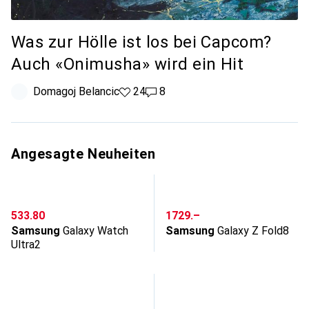
Was zur Hölle ist los bei Capcom?
Auch «Onimusha» wird ein Hit
Domagoj Belancic
24 Likes
24
8 Kommentare
8
Angesagte Neuheiten
CHF
CHF
533.80
1729.–
Samsung
Galaxy Watch
Samsung
Galaxy Z Fold8
Ultra2