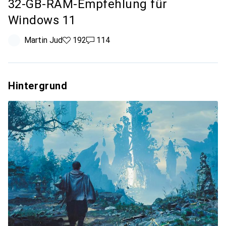
32‑GB‑RAM‑Empfehlung für
Windows 11
Martin Jud
192 Likes
192
114 Kommentare
114
Hintergrund