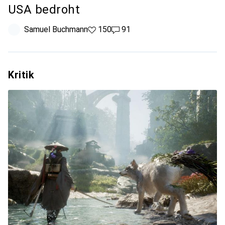
USA bedroht
Samuel Buchmann
150 Likes
150
91 Kommentare
91
Kritik