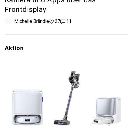
Kamera und Apps über das
Frontdisplay
Michelle Brändle
27 Likes
27
11 Kommentare
11
Aktion