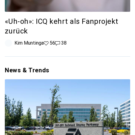
«Uh-oh»: ICQ kehrt als Fanprojekt
zurück
Kim Muntinga
56 Likes
56
38 Kommentare
38
News & Trends