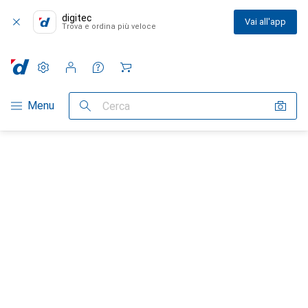
digitec
Vai all'app
Trova e ordina più veloce
Impostazioni
Conto cliente
Liste di confronto
Liste dei desideri
Carrello
Categoria Navigazione
Menu
Cerca