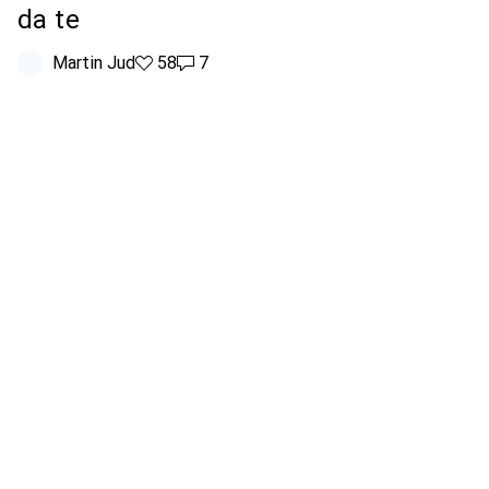
da te
Martin Jud
58 like
58
7 commenti
7