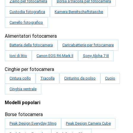
Zaino per fotocamera
Borsa a tracolla per fotocamera
Custodia fotografica
Kamera Bereitschaftstasche
Carrello fotografico
Alimentatori fotocamera
Batteria della fotocamera
Caricabatterie per fotocamere
Ioni di litio
Canon EOS R6 Mark II
Sony Alpha 7 III
Cinghie per fotocamera
Cintura collo
Tracolla
Cinturino da polso
Cuoio
Cinghia ventrale
Modelli popolari
Borse fotocamera
Peak Design Everyday Sling
Peak Design Camera Cube