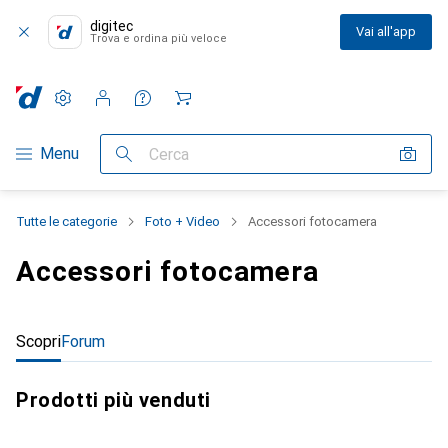
digitec
Vai all'app
Trova e ordina più veloce
Impostazioni
Conto cliente
Liste di confronto
Liste dei desideri
Carrello
Categoria Navigazione
Menu
Cerca
Tutte le categorie
Foto + Video
Accessori fotocamera
Accessori fotocamera
Scopri
Forum
Prodotti più venduti