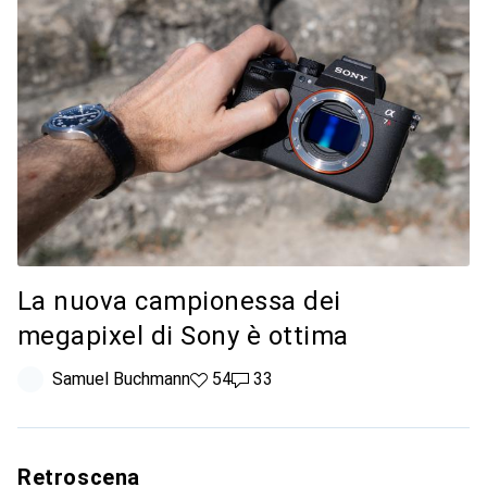
La nuova campionessa dei
megapixel di Sony è ottima
Samuel Buchmann
54 like
54
33 commenti
33
Retroscena