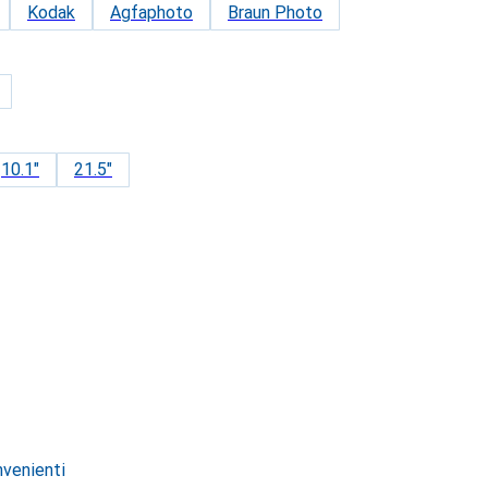
Kodak
Agfaphoto
Braun Photo
10.1"
21.5"
onvenienti