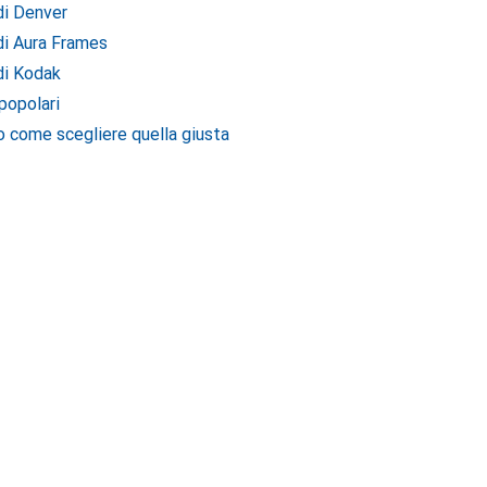
 di Denver
 di Aura Frames
 di Kodak
popolari
co come scegliere quella giusta