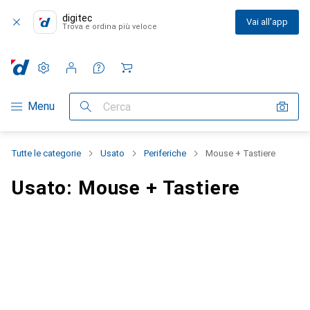
digitec
Vai all'app
Trova e ordina più veloce
Impostazioni
Conto cliente
Liste di confronto
Liste dei desideri
Carrello
Categoria Navigazione
Menu
Cerca
Tutte le categorie
Usato
Periferiche
Mouse + Tastiere
Usato: Mouse + Tastiere