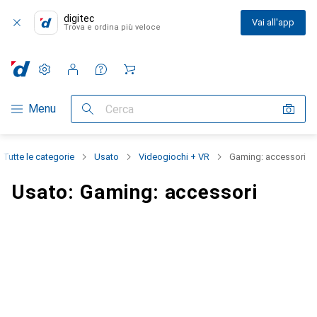
digitec
Vai all'app
Trova e ordina più veloce
Impostazioni
Conto cliente
Liste di confronto
Liste dei desideri
Carrello
Categoria Navigazione
Menu
Cerca
Tutte le categorie
Usato
Videogiochi + VR
Gaming: accessori
Usato: Gaming: accessori