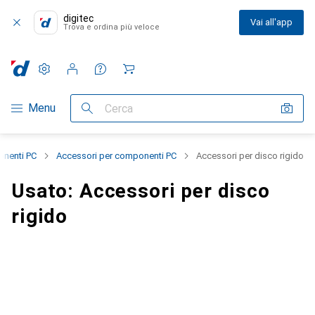
digitec
Vai all'app
Trova e ordina più veloce
Impostazioni
Conto cliente
Liste di confronto
Liste dei desideri
Carrello
Categoria Navigazione
Menu
Cerca
nenti PC
Accessori per componenti PC
Accessori per disco rigido
Usato: Accessori per disco
rigido