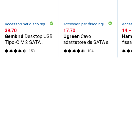
Accessori per disco rigido
Accessori per disco rigido
CHF
39.70
CHF
17.70
CHF
14.–
Gembird
Desktop USB
Ugreen
Cavo
Ham
Tipo-C M.2 SATA
adattatore da SATA a
fissa
NVME
USB 3.0 per HDD SSD
153
104
SATA con alimentatore