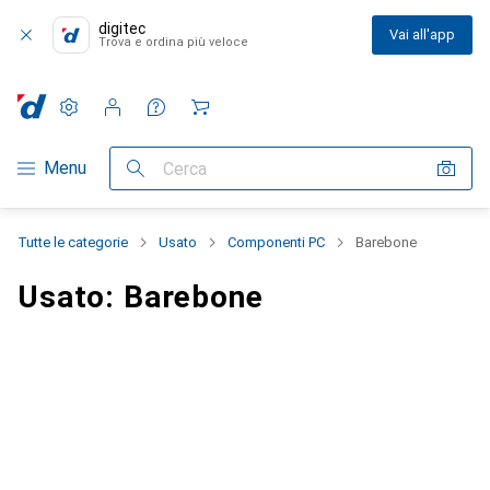
digitec
Vai all'app
Trova e ordina più veloce
Impostazioni
Conto cliente
Liste di confronto
Liste dei desideri
Carrello
Categoria Navigazione
Menu
Cerca
Tutte le categorie
Usato
Componenti PC
Barebone
Usato: Barebone