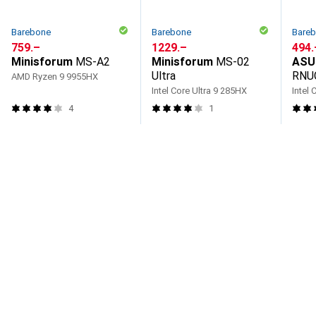
Barebone
Barebone
Bare
CHF
759.–
CHF
1229.–
CHF
494.
Minisforum
MS-A2
Minisforum
MS-02
ASU
Ultra
RNU
AMD Ryzen 9 9955HX
Intel Core Ultra 9 285HX
Intel 
4
1