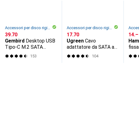
Accessori per disco rigido
Accessori per disco rigido
CHF
39.70
CHF
17.70
CHF
14.–
Gembird
Desktop USB
Ugreen
Cavo
Ham
Tipo-C M.2 SATA
adattatore da SATA a
fissa
NVME
USB 3.0 per HDD SSD
153
104
SATA con alimentatore