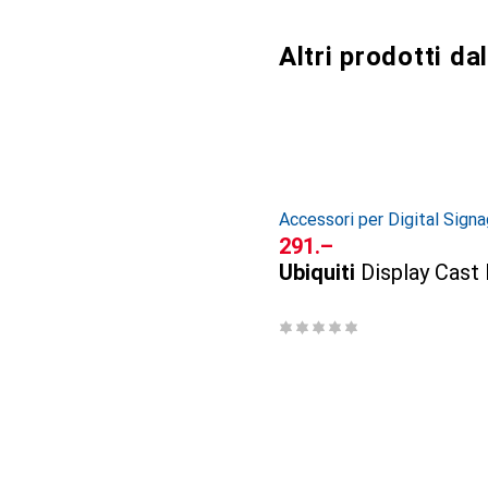
Altri prodotti d
Accessori per Digital Sign
CHF
291.–
Ubiquiti
Display Cast