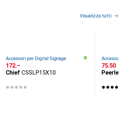
Visualizza tutti
Accessori per Digital Signage
Accessori per
CHF
172.–
CHF
75.50
Chief
CSSLP15X10
Peerless
S
4