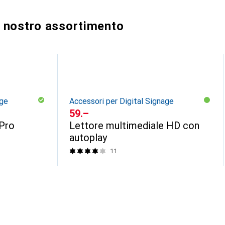
al nostro assortimento
age
Accessori per Digital Signage
CHF
59.–
 Pro
Lettore multimediale HD con
autoplay
11