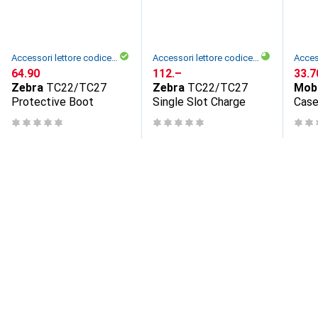
Accessori lettore codice a barre
Accessori lettore codice a barre
CHF
64.90
CHF
112.–
CHF
33.7
Zebra
TC22/TC27
Zebra
TC22/TC27
Mobi
Protective Boot
Single Slot Charge
Case
TC22
sof