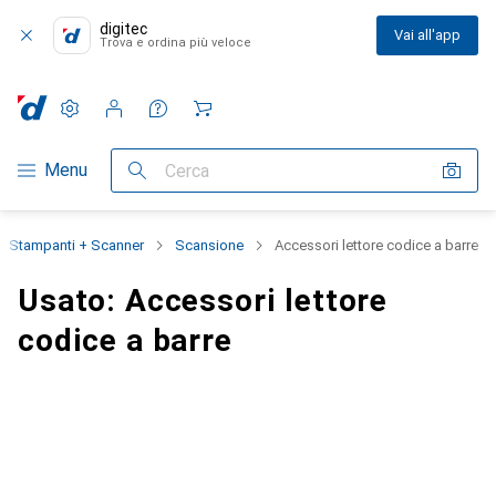
digitec
Vai all'app
Trova e ordina più veloce
Impostazioni
Conto cliente
Liste di confronto
Liste dei desideri
Carrello
Categoria Navigazione
Menu
Cerca
Stampanti + Scanner
Scansione
Accessori lettore codice a barre
Usato: Accessori lettore
codice a barre