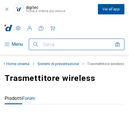
digitec
Vai all'app
Trova e ordina più veloce
Impostazioni
Conto cliente
Liste di confronto
Liste dei desideri
Carrello
Categoria Navigazione
Menu
Cerca
V + Home cinema
Sistemi di presentazione
Trasmettitore wireless
Trasmettitore wireless
Prodotti
Forum