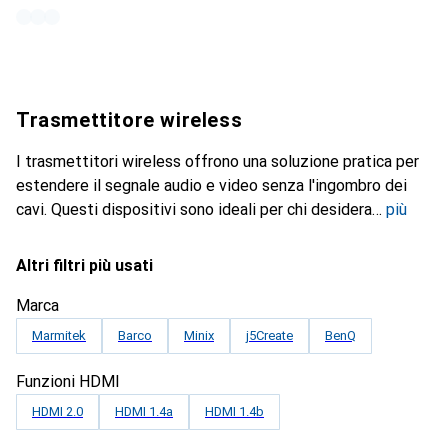
Trasmettitore wireless
I trasmettitori wireless offrono una soluzione pratica per
estendere il segnale audio e video senza l'ingombro dei
cavi. Questi dispositivi sono ideali per chi desidera
più
Altri filtri più usati
Marca
Marmitek
Barco
Minix
j5Create
BenQ
Funzioni HDMI
HDMI 2.0
HDMI 1.4a
HDMI 1.4b