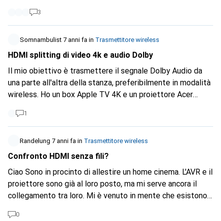
(
https://www.iogear.com/product...
Secondo le ricerche,
3
questo è l'unico trasmettitore HDMI wireless 4K (la
frequenza dei fotogrammi è ancora sconosciuta (24p, 30p,
50p, 60p)). Oppure hai trovato qualche alternativa? Grazie
Somnambulist
7 anni fa
in
Trasmettitore wireless
e saluti
HDMI splitting di video 4k e audio Dolby
Il mio obiettivo è trasmettere il segnale Dolby Audio da
una parte all'altra della stanza, preferibilmente in modalità
wireless. Ho un box Apple TV 4K e un proiettore Acer
VL7860 4K che posso collegare tramite HDMI. Il
1
proiettore Acer ha 2 porte HDMI e solo una di esse
supporta il 4K. Non credo che il beamer Acer possa far
passare il segnale audio da una porta HDMI all'altra. Non ho
Randelung
7 anni fa
in
Trasmettitore wireless
trovato nulla al riguardo. Qualcuno lo sa? In alternativa,
Confronto HDMI senza fili?
vorrei estrarre il segnale audio Dolby con uno splitter, ma
Ciao Sono in procinto di allestire un home cinema. L'AVR e il
mantenere la connessione al beamer tramite cavo HDMI.
proiettore sono già al loro posto, ma mi serve ancora il
Qualcuno ha una raccomandazione in merito? Infine, ma non
collegamento tra loro. Mi è venuto in mente che esistono
meno importante, vorrei portare il segnale audio Dolby
già soluzioni per HTC Vive e simili che dovrebbero riuscire
dall'altra parte del soggiorno. Preferibilmente in modalità
0
a raggiungere i 90fps alla risoluzione appropriata, con una