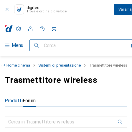
digitec
Vai all'
Trova e ordina più veloce
Impostazioni
Conto cliente
Liste di confronto
Liste dei desideri
Carrello
Categoria Navigazione
Menu
Cerca
V + Home cinema
Sistemi di presentazione
Trasmettitore wireless
Trasmettitore wireless
Prodotti
Forum