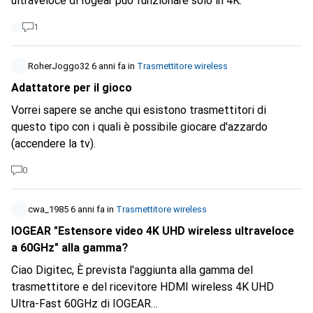
ultraveloce di Iogear può funzionare solo in 4K.
1
RoherJoggo32
6 anni fa
in
Trasmettitore wireless
Adattatore per il gioco
Vorrei sapere se anche qui esistono trasmettitori di
questo tipo con i quali è possibile giocare d'azzardo
(accendere la tv).
0
cwa_1985
6 anni fa
in
Trasmettitore wireless
IOGEAR "Estensore video 4K UHD wireless ultraveloce
a 60GHz" alla gamma?
Ciao Digitec, È prevista l'aggiunta alla gamma del
trasmettitore e del ricevitore HDMI wireless 4K UHD
Ultra-Fast 60GHz di IOGEAR