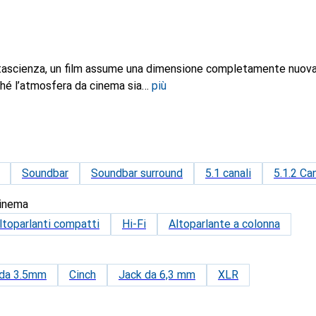
ntascienza, un film assume una dimensione completamente nuov
nché l’atmosfera da cinema sia
più
Soundbar
Soundbar surround
5.1 canali
5.1.2 Ca
cinema
ltoparlanti compatti
Hi-Fi
Altoparlante a colonna
 da 3.5mm
Cinch
Jack da 6,3 mm
XLR