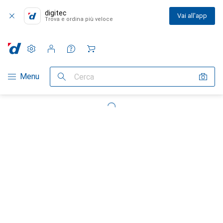
digitec
Vai all'app
Trova e ordina più veloce
Impostazioni
Conto cliente
Liste di confronto
Liste dei desideri
Carrello
Categoria Navigazione
Menu
Cerca