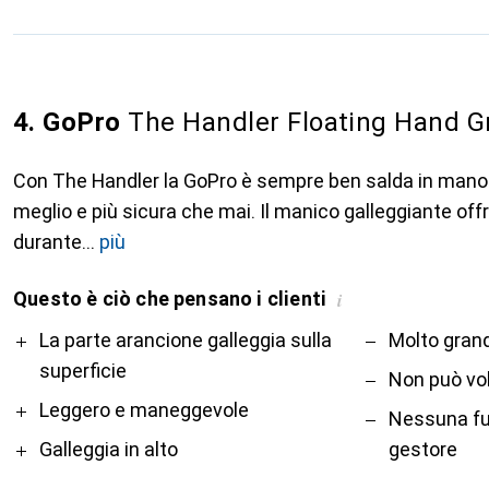
4. GoPro
The Handler Floating Hand G
Con The Handler la GoPro è sempre ben salda in mano 
meglio e più sicura che mai. Il manico galleggiante offr
durante
più
Questo è ciò che pensano i clienti
i
Pro
Contro
La parte arancione galleggia sulla
Molto gran
superficie
Non può vo
Leggero e maneggevole
Nessuna fu
Galleggia in alto
gestore