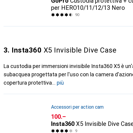
GoPro
Custodia protettiva + 
per HERO10/11/12/13 Nero
90
3. Insta360
X5 Invisible Dive Case
La custodia per immersioni invisibile Insta360 X5 è un
subacquea progettata per l'uso con la camera d'azion
copertura protettiva
più
Accessori per action cam
CHF
100.–
Insta360
X5 Invisible Dive Cas
9