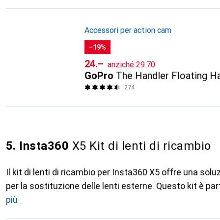
Accessori per action cam
−19%
CHF
CHF
24.–
anziché
29.70
GoPro
The Handler Floating H
274
5. Insta360
X5 Kit di lenti di ricambio
Il kit di lenti di ricambio per Insta360 X5 offre una solu
per la sostituzione delle lenti esterne. Questo kit è pa
più