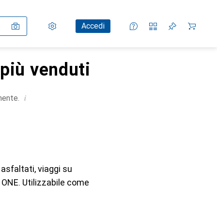
Impostazioni
Conto cliente
Liste di confronto
Liste dei desideri
Carrello
Accedi
più venduti
i
mente.
asfaltati, viaggi su
, ONE. Utilizzabile come