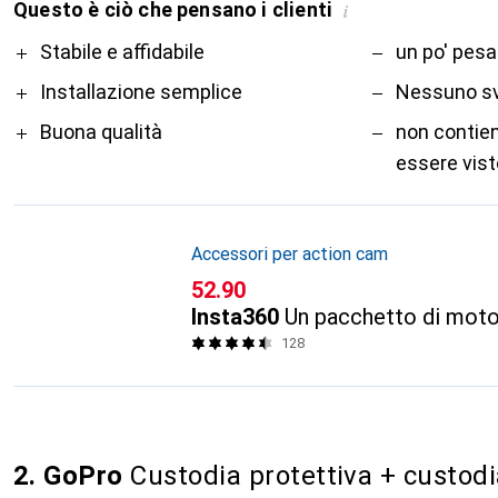
Questo è ciò che pensano i clienti
i
Pro
Contro
Stabile e affidabile
un po' pes
Installazione semplice
Nessuno s
Buona qualità
non contien
essere vist
Accessori per action cam
CHF
52.90
Insta360
Un pacchetto di mot
128
2. GoPro
Custodia protettiva + custod