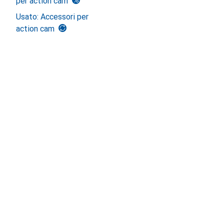
per action cam
Usato: Accessori per
action cam