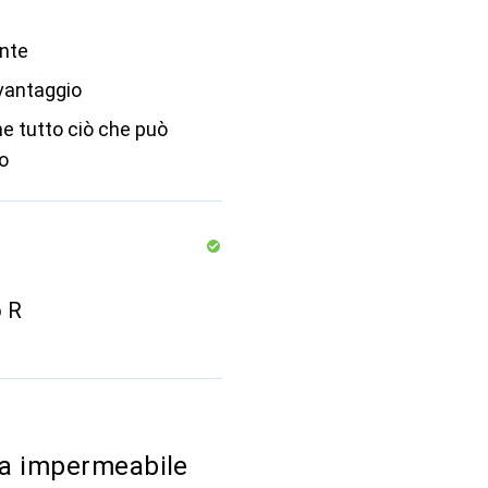
ante
vantaggio
e tutto ciò che può
o
o R
ia impermeabile