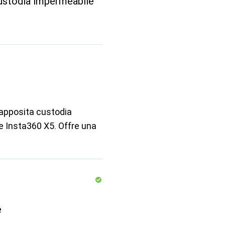
custodia impermeabile
'apposita custodia
e Insta360 X5. Offre una
e