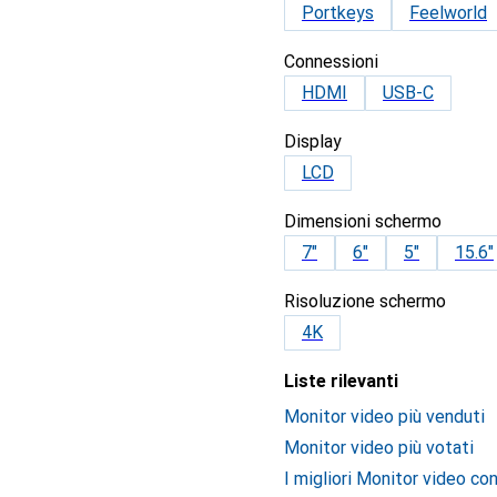
Portkeys
Feelworld
Connessioni
HDMI
USB-C
Display
LCD
Dimensioni schermo
7"
6"
5"
15.6"
Risoluzione schermo
4K
Liste rilevanti
Monitor video più venduti
Monitor video più votati
I migliori Monitor video co