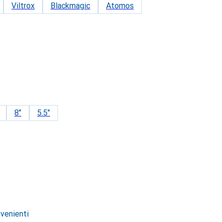
Viltrox
Blackmagic
Atomos
8"
5.5"
nvenienti