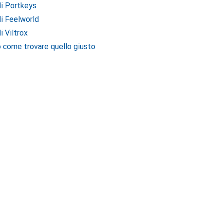
di Portkeys
di Feelworld
i Viltrox
 come trovare quello giusto