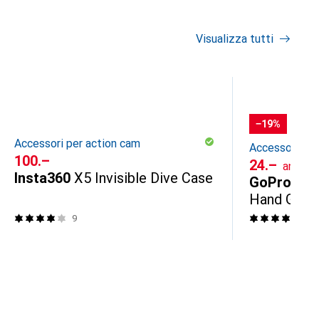
Visualizza tutti
−19%
Accessori per action cam
Accessori per
CHF
100.–
CHF
24.–
anzich
Insta360
X5 Invisible Dive Case
GoPro
The
Hand Grip
9
27