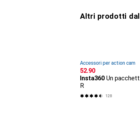
Altri prodotti d
Accessori per action cam
CHF
52.90
Insta360
Un pacchett
R
128