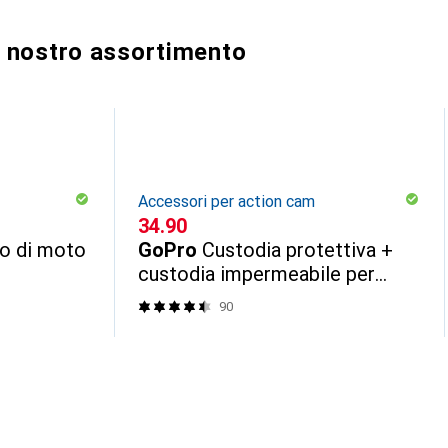
al nostro assortimento
Accessori per action cam
CHF
34.90
o di moto
GoPro
Custodia protettiva +
custodia impermeabile per
HERO10/11/12/13 Nero
90