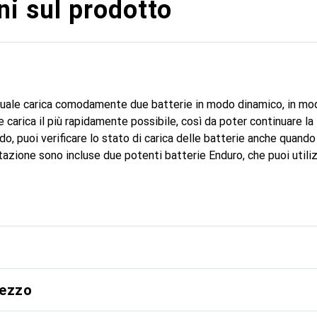
i sul prodotto
duale carica comodamente due batterie in modo dinamico, in mo
arica il più rapidamente possibile, così da poter continuare la 
pido, puoi verificare lo stato di carica delle batterie anche quand
dotazione sono incluse due potenti batterie Enduro, che puoi util
3 Black.
rezzo