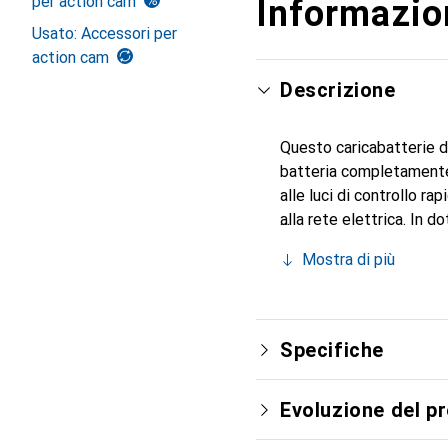
per action cam
Informazion
Usato: Accessori per
action cam
Descrizione
Questo caricabatterie 
batteria completamente c
alle luci di controllo ra
alla rete elettrica. In 
di ricambio per la Hero1
Mostra di più
Specifiche
Evoluzione del p