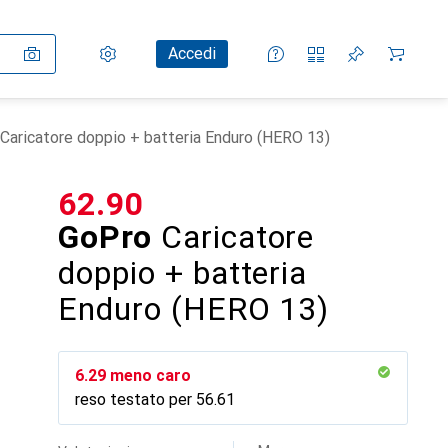
Impostazioni
Conto cliente
Liste di confronto
Liste dei desideri
Carrello
Accedi
Caricatore doppio + batteria Enduro (HERO 13)
CHF
62.90
GoPro
Caricatore
doppio + batteria
Enduro (HERO 13)
CHF
6.29
meno caro
reso testato per
CHF
56.61