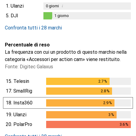
1.
Ulanzi
i
0
giorni
5.
DJI
1
giorno
1
giorno
Confronta tutti i 28 marchi
Percentuale di reso
La frequenza con cui un prodotto di questo marchio nella
categoria «Accessori per action cam» viene restituito.
Fonte: Digitec Galaxus
15.
Telesin
2.7
%
2.7
%
17.
SmallRig
2.8
%
2.8
%
18.
Insta360
2.9
%
2.9
%
19.
Ulanzi
3
%
3
%
20.
PolarPro
3.6
%
3.6
%