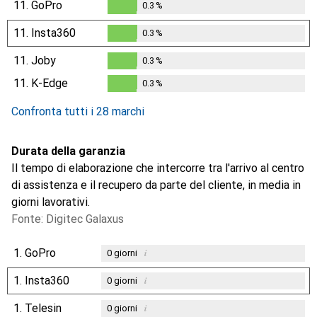
11.
GoPro
0.3
%
0.3
%
11.
Insta360
0.3
%
0.3
%
11.
Joby
0.3
%
0.3
%
11.
K-Edge
0.3
%
0.3
%
Confronta tutti i 28 marchi
Durata della garanzia
Il tempo di elaborazione che intercorre tra l'arrivo al centro
di assistenza e il recupero da parte del cliente, in media in
giorni lavorativi.
Fonte: Digitec Galaxus
1.
GoPro
i
0
giorni
1.
Insta360
i
0
giorni
1.
Telesin
i
0
giorni