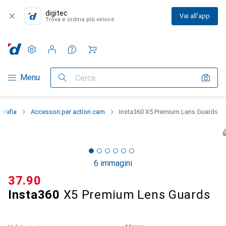
digitec
Vai all'app
Trova e ordina più veloce
Impostazioni
Conto cliente
Liste di confronto
Liste dei desideri
Carrello
Categoria Navigazione
Menu
Cerca
grafia
Accessori per action cam
Insta360 X5 Premium Lens Guards
6 immagini
CHF
37.90
Insta360
X5 Premium Lens Guards