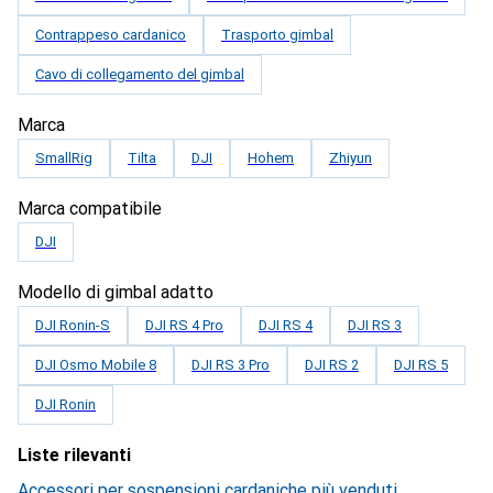
Contrappeso cardanico
Trasporto gimbal
Cavo di collegamento del gimbal
Marca
SmallRig
Tilta
DJI
Hohem
Zhiyun
Marca compatibile
DJI
Modello di gimbal adatto
DJI Ronin-S
DJI RS 4 Pro
DJI RS 4
DJI RS 3
DJI Osmo Mobile 8
DJI RS 3 Pro
DJI RS 2
DJI RS 5
DJI Ronin
Liste rilevanti
Accessori per sospensioni cardaniche più venduti