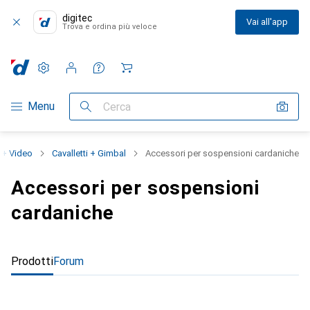
digitec
Vai all'app
Trova e ordina più veloce
Impostazioni
Conto cliente
Liste di confronto
Liste dei desideri
Carrello
Categoria Navigazione
Menu
Cerca
 + Video
Cavalletti + Gimbal
Accessori per sospensioni cardaniche
Accessori per sospensioni
cardaniche
Prodotti
Forum