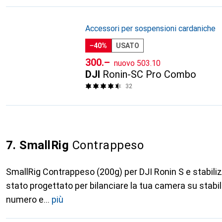
Accessori per sospensioni cardaniche
−40%
USATO
CHF
CHF
300.–
nuovo
503.10
DJI
Ronin-SC Pro Combo
32
7. SmallRig
Contrappeso
SmallRig Contrappeso (200g) per DJI Ronin S e stabili
stato progettato per bilanciare la tua camera su stabili
numero e
più