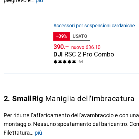
pieghevole
più
Accessori per sospensioni cardaniche
−39%
USATO
CHF
CHF
390.–
nuovo
636.10
DJI
RSC 2 Pro Combo
64
2. SmallRig
Maniglia dell'imbracatura
Per ridurre l'affaticamento dell'avambraccio e con una 
montaggio. Nessuno spostamento del baricentro. Comp
Filettatura
più