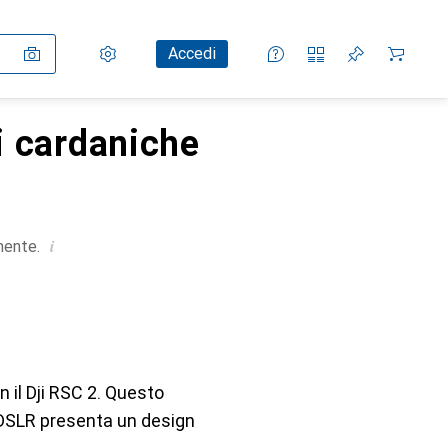
Impostazioni
Conto cliente
Liste di confronto
Liste dei desideri
Carrello
Accedi
i cardaniche
i
mente.
n il Dji RSC 2. Questo
 DSLR presenta un design