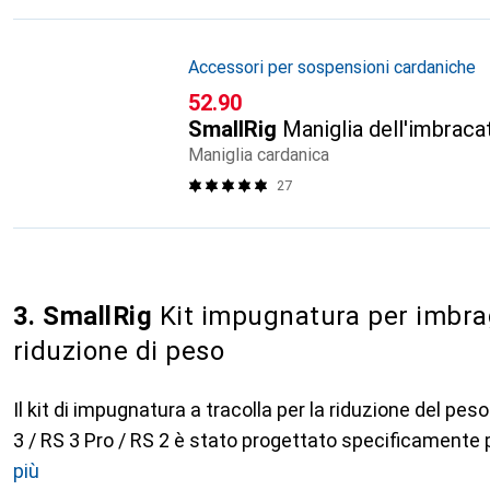
Accessori per sospensioni cardaniche
CHF
52.90
SmallRig
Maniglia dell'imbraca
Maniglia cardanica
27
3. SmallRig
Kit impugnatura per imbra
riduzione di peso
Il kit di impugnatura a tracolla per la riduzione del pe
3 / RS 3 Pro / RS 2 è stato progettato specificamente p
più