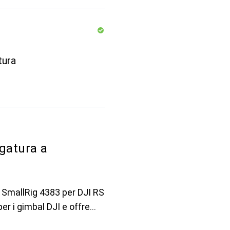
tura
gatura a
so SmallRig 4383 per DJI RS
er i gimbal DJI e offre