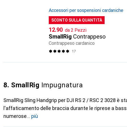
Accessori per sospensioni cardaniche
SCONTO SULLA QUANTITÀ
CHF
12.90
da 2 Pezzi
SmallRig
Contrappeso
Contrappeso cardanico
17
8. SmallRig
Impugnatura
SmallRig Sling Handgrip per DJI RS 2 / RSC 2 3028 è st
l'affaticamento delle braccia durante le riprese a bas
numerose
più