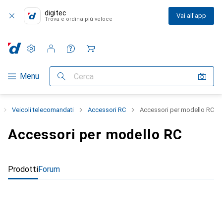
digitec
Vai all'app
Trova e ordina più veloce
Impostazioni
Conto cliente
Liste di confronto
Liste dei desideri
Carrello
Categoria Navigazione
Menu
Cerca
Veicoli telecomandati
Accessori RC
Accessori per modello RC
Accessori per modello RC
Prodotti
Forum