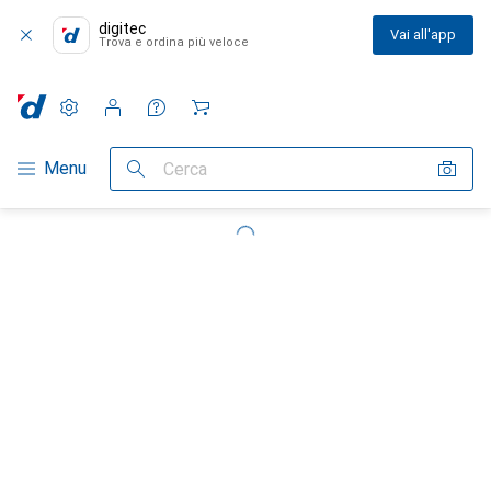
digitec
Vai all'app
Trova e ordina più veloce
Impostazioni
Conto cliente
Liste di confronto
Liste dei desideri
Carrello
Categoria Navigazione
Menu
Cerca