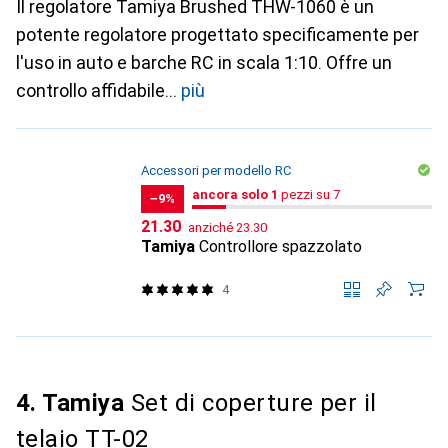
Il regolatore Tamiya Brushed THW-1060 è un
potente regolatore progettato specificamente per
l'uso in auto e barche RC in scala 1:10. Offre un
controllo affidabile
più
Accessori per modello RC
1
ancora solo 1
ancora solo 1
/ 7
/ 7
pezzi su 7
−9%
CHF
CHF
21.30
anziché
23.30
Tamiya
Controllore spazzolato
4
4. Tamiya
Set di coperture per il
telaio TT-02