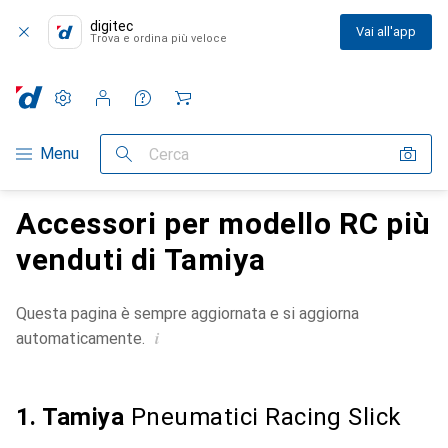
digitec
Vai all'app
Trova e ordina più veloce
Impostazioni
Conto cliente
Liste di confronto
Liste dei desideri
Carrello
Categoria Navigazione
Menu
Cerca
Accessori per modello RC più
venduti di Tamiya
Questa pagina è sempre aggiornata e si aggiorna
i
automaticamente.
1. Tamiya
Pneumatici Racing Slick