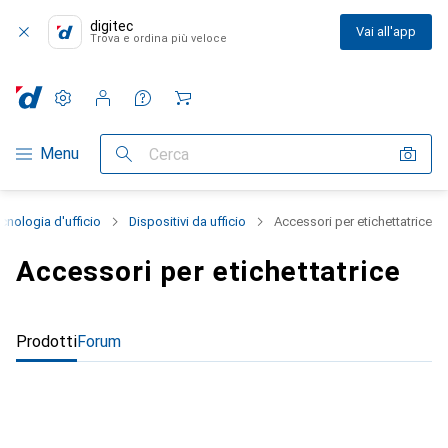
digitec
Vai all'app
Trova e ordina più veloce
Impostazioni
Conto cliente
Liste di confronto
Liste dei desideri
Carrello
Categoria Navigazione
Menu
Cerca
cnologia d'ufficio
Dispositivi da ufficio
Accessori per etichettatrice
Accessori per etichettatrice
Prodotti
Forum