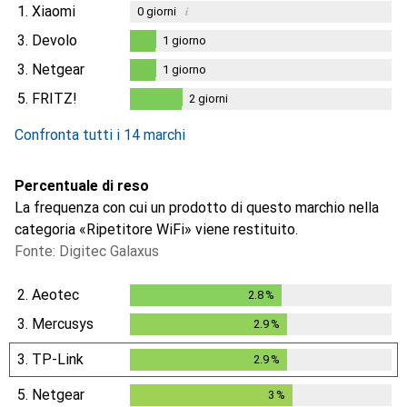
1.
Xiaomi
i
0
giorni
3.
Devolo
1
giorno
1
giorno
3.
Netgear
1
giorno
1
giorno
5.
FRITZ!
2
giorni
2
giorni
Confronta tutti i 14 marchi
Percentuale di reso
La frequenza con cui un prodotto di questo marchio nella
categoria «Ripetitore WiFi» viene restituito.
Fonte: Digitec Galaxus
2.
Aeotec
2.8
%
2.8
%
3.
Mercusys
2.9
%
2.9
%
3.
TP-Link
2.9
%
2.9
%
5.
Netgear
3
%
3
%