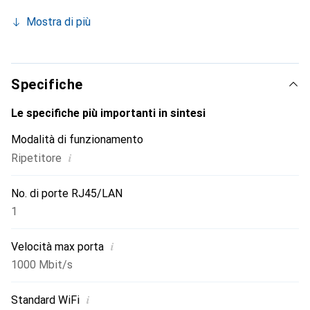
semplicemente collegare un laptop, una TV o una
Mostra di più
stampante alla porta di rete.
Specifiche
Le specifiche più importanti in sintesi
Modalità di funzionamento
i
Ripetitore
No. di porte RJ45/LAN
1
i
Velocità max porta
1000 Mbit/s
i
Standard WiFi