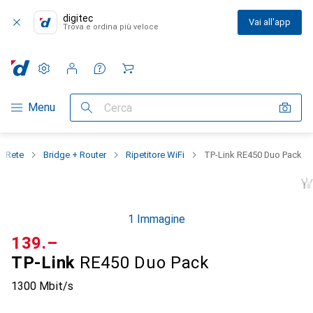
digitec
Vai all'app
Trova e ordina più veloce
Impostazioni
Conto cliente
Liste di confronto
Liste dei desideri
Carrello
Categoria Navigazione
Menu
Cerca
Rete
Bridge + Router
Ripetitore WiFi
TP-Link RE450 Duo Pack
1 Immagine
CHF
139.–
TP-Link
RE450 Duo Pack
1300 Mbit/s