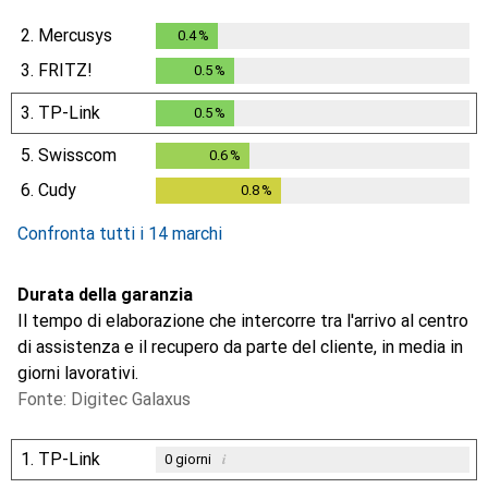
2.
Mercusys
0.4
%
0.4
%
3.
FRITZ!
0.5
%
0.5
%
3.
TP-Link
0.5
%
0.5
%
5.
Swisscom
0.6
%
0.6
%
6.
Cudy
0.8
%
0.8
%
Confronta tutti i 14 marchi
Durata della garanzia
Il tempo di elaborazione che intercorre tra l'arrivo al centro
di assistenza e il recupero da parte del cliente, in media in
giorni lavorativi.
Fonte: Digitec Galaxus
1.
TP-Link
i
0
giorni