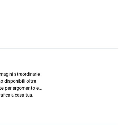
mmagini straordinarie
o disponibili oltre
ente per argomento e
afica a casa tua.
to con un credito
ino a 15 film e accedi
a la famiglia. Con i
app e intrattenimento
itori possono