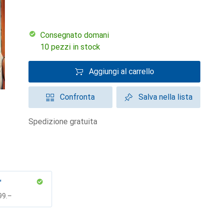
Consegnato domani
10 pezzi in stock
Aggiungi al carrello
Confronta
Salva nella lista
spedizione gratuita
"
F
99.–