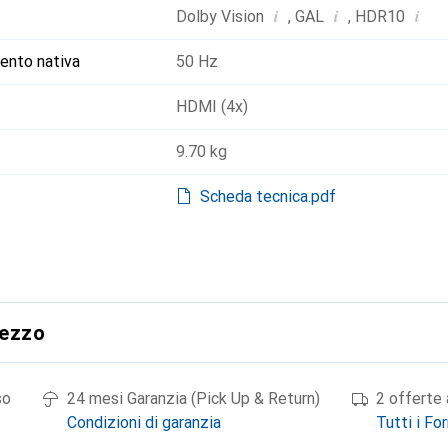
i
i
i
Dolby Vision
,
GAL
,
HDR10
ento nativa
50 Hz
HDMI (4x)
9.70 kg
Scheda tecnica.pdf
rezzo
so
24 mesi Garanzia (Pick Up & Return)
2 offerte 
Condizioni di garanzia
Tutti i For