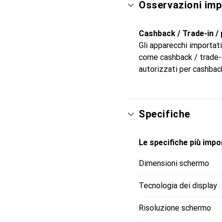
Osservazioni imp
specificare quali serviz
andare a letto. Controll
Cashback / Trade-in / 
tuo televisore semplific
Gli apparecchi importati
eseguire lo streaming d
come cashback / trade-in
la temperatura e l'illum
autorizzati per cashback
"Ehi Google" per iniziare
Specifiche
Le specifiche più impor
Dimensioni schermo
Tecnologia dei display
Risoluzione schermo