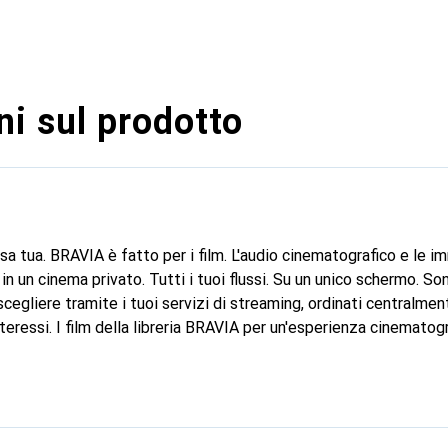
i sul prodotto
asa tua. BRAVIA è fatto per i film. L'audio cinematografico e le i
in un cinema privato. Tutti i tuoi flussi. Su un unico schermo. Son
scegliere tramite i tuoi servizi di streaming, ordinati centralm
nteressi. I film della libreria BRAVIA per un'esperienza cinematogr
 film con Sony Pictures Core. Il tuo televisore BRAVIA viene forni
etterti di guardare subito alcuni dei film più recenti. Riscatta f
one curata di 100 film, aggiornata regolarmente. Una TV per tutt
hanno un'esperienza Google TV tutta loro, un'area personale con 
 possono scegliere tra una serie di avatar e design giocosi. I gen