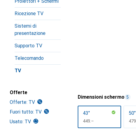
Proiettori + Schermi
Ricezione TV
Sistemi di
presentazione
Supporto TV
Telecomando
TV
Offerte
Dimensioni schermo
5
Offerte: TV
Fuori tutto: TV
43"
50"
Usato: TV
CHF
449.–
CH
479
Mostra di più