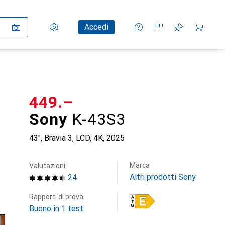
Impostazioni
Conto cliente
Liste di confronto
Liste dei desideri
Carrello
Accedi
CHF
449.–
Sony
K-43S3
43", Bravia 3, LCD, 4K, 2025
Marca
Valutazioni
Altri prodotti Sony
24
Rapporti di prova
Buono in 1 test