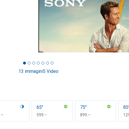
13 immagini
5 Video
65"
75"
85
F
.–
CHF
599.–
CHF
899.–
CH
12