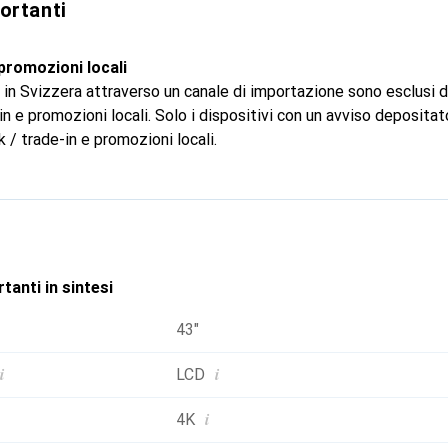
ortanti
i di streaming mostrare, limitare il tempo di visione della TV e im
a facilmente la tua TV con la voce (e un piccolo aiuto da parte di
promozioni locali
a le operazioni. Utilizza i comandi vocali dell'Assistente Google 
 in Svizzera attraverso un canale di importazione sono esclusi d
i app, riprodurre musica e controllare la TV. Potrai rispondere 
 e promozioni locali. Solo i dispositivi con un avviso depositat
inazione della stanza e persino controllare chi sta suonando il c
 / trade-in e promozioni locali.
.
tanti in sintesi
43"
i
i
LCD
i
4K