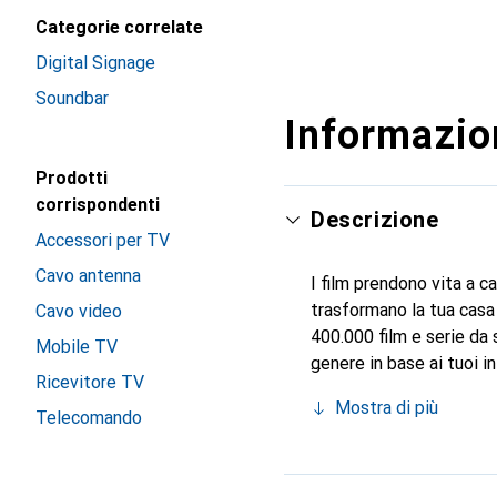
Categorie correlate
Digital Signage
Soundbar
Informazion
Prodotti
corrispondenti
Descrizione
Accessori per TV
Cavo antenna
I film prendono vita a c
trasformano la tua casa 
Cavo video
400.000 film e serie da 
Mobile TV
genere in base ai tuoi i
Ricevitore TV
Goditi subito i migliori
Mostra di più
cinematografico per perm
Telecomando
per 24 mesi a una selezi
Profili Kids, i bambini 
solo per loro. I bambini