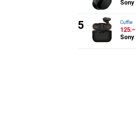
Sony
Cuffie
CHF
125.–
Sony