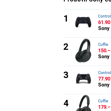
Control
CHF
61.90
Sony
Cuffie
CHF
150.–
Sony
Control
CHF
77.90
Sony
Cuffie
CHF
179.–