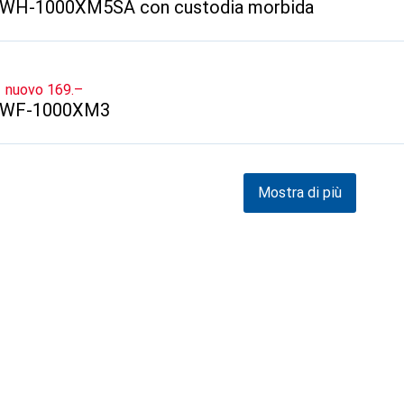
WH-1000XM5SA con custodia morbida
CHF
nuovo
169.–
WF-1000XM3
Mostra di più