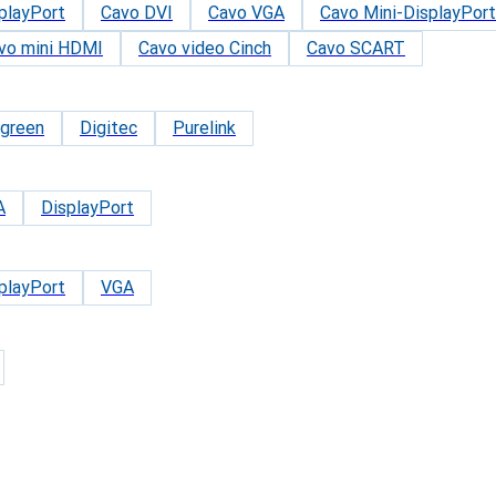
playPort
Cavo DVI
Cavo VGA
Cavo Mini-DisplayPort
vo mini HDMI
Cavo video Cinch
Cavo SCART
green
Digitec
Purelink
A
DisplayPort
playPort
VGA