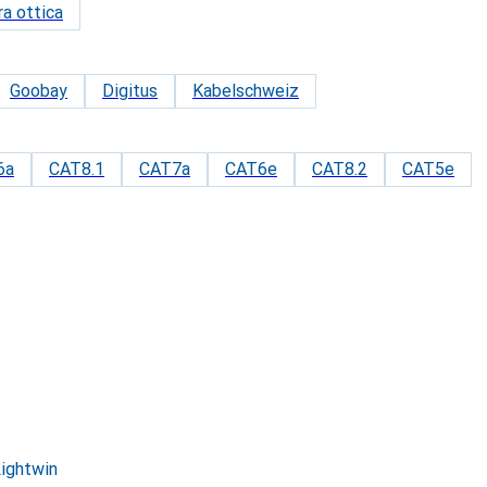
ra ottica
Goobay
Digitus
Kabelschweiz
6a
CAT8.1
CAT7a
CAT6e
CAT8.2
CAT5e
Lightwin