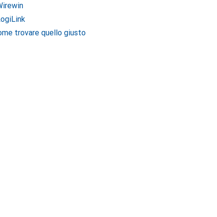
Wirewin
LogiLink
ome trovare quello giusto