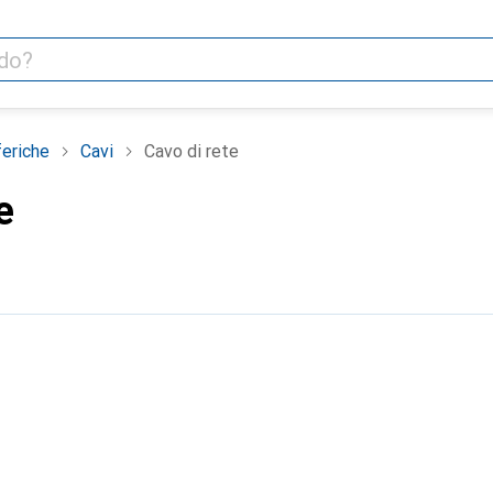
feriche
Cavi
Cavo di rete
e