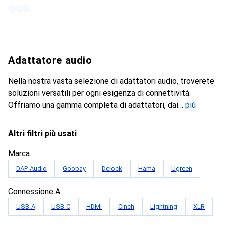
Adattatore audio
Nella nostra vasta selezione di adattatori audio, troverete
soluzioni versatili per ogni esigenza di connettività.
Offriamo una gamma completa di adattatori, dai
più
Altri filtri più usati
Marca
DAP-Audio
Goobay
Delock
Hama
Ugreen
Connessione A
USB-A
USB-C
HDMI
Cinch
Lightning
XLR