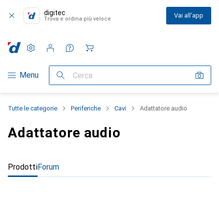
digitec
Vai all'app
Trova e ordina più veloce
Impostazioni
Conto cliente
Liste di confronto
Liste dei desideri
Carrello
Categoria Navigazione
Menu
Cerca
Tutte le categorie
Periferiche
Cavi
Adattatore audio
Adattatore audio
Prodotti
Forum