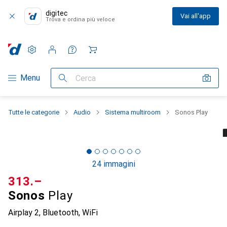
digitec
Vai all'app
Trova e ordina più veloce
Impostazioni
Conto cliente
Liste di confronto
Liste dei desideri
Carrello
Categoria Navigazione
Menu
Cerca
Tutte le categorie
Audio
Sistema multiroom
Sonos Play
24 immagini
CHF
313.–
Sonos
Play
Airplay 2, Bluetooth, WiFi