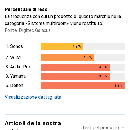
Percentuale di reso
La frequenza con cui un prodotto di questo marchio nella
categoria «Sistema multiroom» viene restituito.
Fonte: Digitec Galaxus
1.
Sonos
1.9
%
1.9
%
2.
WiiM
2.4
%
2.4
%
3.
Audio Pro
3.1
%
3.1
%
3.
Yamaha
3.1
%
3.1
%
5.
Denon
3.8
%
3.8
%
Visualizzazione dettagliata
Articoli della nostra
Test del prodotto