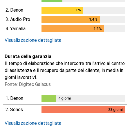
2.
Denon
1
%
1
%
3.
Audio Pro
1.4
%
1.4
%
4.
Yamaha
1.5
%
1.5
%
i
Dati non sufficienti
Visualizzazione dettagliata
Durata della garanzia
Il tempo di elaborazione che intercorre tra l'arrivo al centro
di assistenza e il recupero da parte del cliente, in media in
giorni lavorativi.
Fonte: Digitec Galaxus
1.
Denon
4
giorni
4
giorni
2.
Sonos
23
giorni
23
giorni
i
i
i
Dati non sufficienti
Dati non sufficienti
Dati non sufficienti
Visualizzazione dettagliata