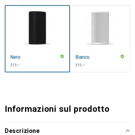
Nero
Bianco
CHF
313.–
CHF
313.–
Informazioni sul prodotto
Descrizione