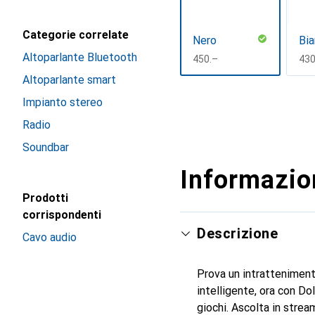
Categorie correlate
Nero
Bi
Altoparlante Bluetooth
CHF
450.–
CH
430
Altoparlante smart
Mostra di più
Impianto stereo
Radio
Soundbar
Informazion
Prodotti
corrispondenti
Descrizione
Cavo audio
Prova un intratteniment
intelligente, ora con Dol
giochi. Ascolta in strea