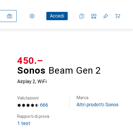
Impostazioni
Conto cliente
Liste di confronto
Liste dei desideri
Carrello
Accedi
CHF
450.–
Sonos
Beam Gen 2
Airplay 2, WiFi
Marca
Valutazioni
Altri prodotti Sonos
666
Rapporti di prova
1 test