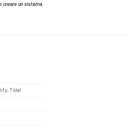
er creare un sistema
o semplice e veloce
ify
,
Tidal