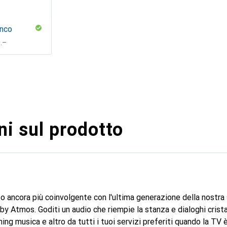
anco
F
.–
i sul prodotto
o ancora più coinvolgente con l'ultima generazione della nostr
by Atmos. Goditi un audio che riempie la stanza e dialoghi cristall
ming musica e altro da tutti i tuoi servizi preferiti quando la TV 