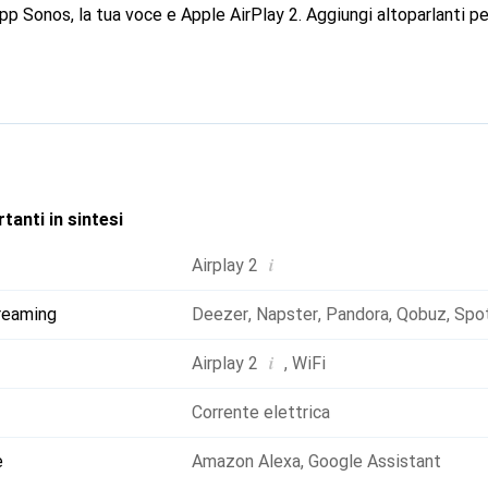
pp Sonos, la tua voce e Apple AirPlay 2. Aggiungi altoparlanti p
Wi-Fi e sperimenta il suono multi-room. Tutto si collega in mod
tanti in sintesi
i
Airplay 2
treaming
Deezer
,
Napster
,
Pandora
,
Qobuz
,
Spot
i
Airplay 2
,
WiFi
Corrente elettrica
e
Amazon Alexa
,
Google Assistant