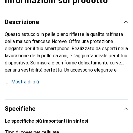
Informazioni sul prodotto
Descrizione
Questo astuccio in pelle pieno riflette la qualità raffinata
della maison francese Noreve. Offre una protezione
elegante per il tuo smartphone. Realizzato da esperti nella
lavorazione della pelle da anni, è l'aggiunta ideale per il tuo
dispositivo. Su misura e con forme delicatamente curve
per una vestibilità perfetta. Un accessorio elegante e
l'ideale rivestimento per il tuo smartphone. Il marchio
Mostra di più
Noreve è conosciuto a livello internazionale per i suoi
prodotti di alta qualità ed è sempre una buona scelta per il
cliente esigente.
Specifiche
Le specifiche più importanti in sintesi
Tipo di cover per cellulare