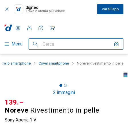
digitec
Vai all'app
Trova e ordina più veloce
Impostazioni
Conto cliente
Liste di confronto
Liste dei desideri
Carrello
Categoria Navigazione
Menu
Cerca
e dello smartphone
Cover smartphone
Noreve Rivestimento in pelle
2 immagini
CHF
139.–
Noreve
Rivestimento in pelle
Sony Xperia 1 V