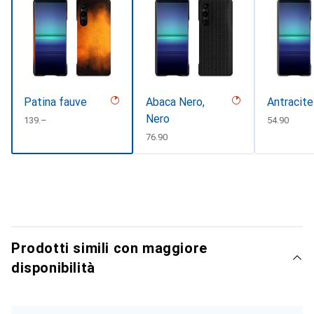
Patina fauve
Abaca Nero,
Antracite
Nero
CHF
139.–
CHF
54.90
CHF
76.90
Prodotti simili con maggiore
disponibilità