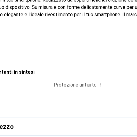
 tuo dispositivo. Su misura e con forme delicatamente curve per u
o elegante e l'ideale rivestimento per il tuo smartphone. Il mar
ernazionale per i suoi prodotti di alta qualità ed è sempre una sce
tanti in sintesi
i
Protezione antiurto
rezzo