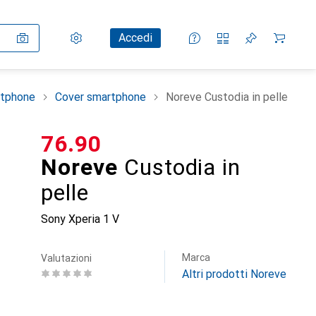
Impostazioni
Conto cliente
Liste di confronto
Liste dei desideri
Carrello
Accedi
rtphone
Cover smartphone
Noreve Custodia in pelle
CHF
76.90
Noreve
Custodia in
pelle
Sony Xperia 1 V
Marca
Valutazioni
Altri prodotti Noreve