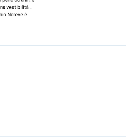
na vestibilità
chio Noreve è
lta eccellente per il