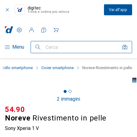
digitec
Vai all'app
Trova e ordina più veloce
Impostazioni
Conto cliente
Liste di confronto
Liste dei desideri
Carrello
Categoria Navigazione
Menu
Cerca
e dello smartphone
Cover smartphone
Noreve Rivestimento in pelle
2 immagini
CHF
54.90
Noreve
Rivestimento in pelle
Sony Xperia 1 V