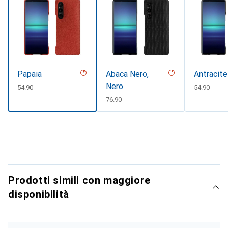
Papaia
Abaca Nero,
Antracite
Nero
CHF
54.90
CHF
54.90
CHF
76.90
Prodotti simili con maggiore
disponibilità