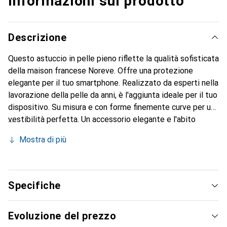
Informazioni sul prodotto
Descrizione
Questo astuccio in pelle pieno riflette la qualità sofisticata
della maison francese Noreve. Offre una protezione
elegante per il tuo smartphone. Realizzato da esperti nella
lavorazione della pelle da anni, è l'aggiunta ideale per il tuo
dispositivo. Su misura e con forme finemente curve per una
vestibilità perfetta. Un accessorio elegante e l'abito
ideale per il tuo smartphone. Il marchio Noreve è
Mostra di più
conosciuto a livello internazionale per i suoi prodotti di
alta qualità ed è sempre una scelta eccellente per il
cliente esigente.
Specifiche
Evoluzione del prezzo