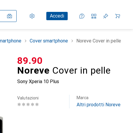
Impostazioni
Conto cliente
Liste di confronto
Liste dei desideri
Carrello
Accedi
smartphone
Cover smartphone
Noreve Cover in pelle
CHF
89.90
Noreve
Cover in pelle
Sony Xperia 10 Plus
Marca
Valutazioni
Altri prodotti Noreve