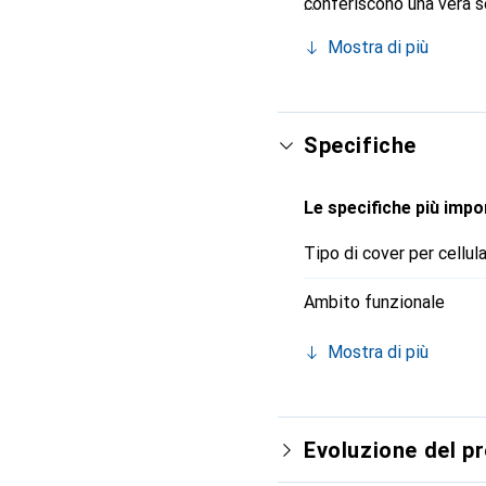
conferiscono una vera s
Il marchio Noreve è ricon
Mostra di più
affidabile per una client
Specifiche
Le specifiche più impor
Tipo di cover per cellul
Ambito funzionale
Mostra di più
Evoluzione del p