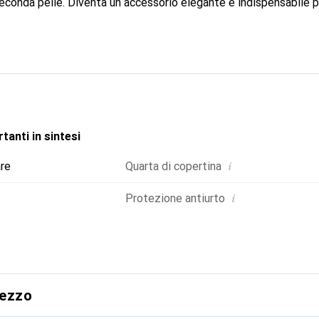
econda pelle. Diventa un accessorio elegante e indispensabile p
osciuto a livello internazionale per i suoi prodotti di alta quali
ela esigente.
tanti in sintesi
i
are
Quarta di copertina
i
Protezione antiurto
rezzo