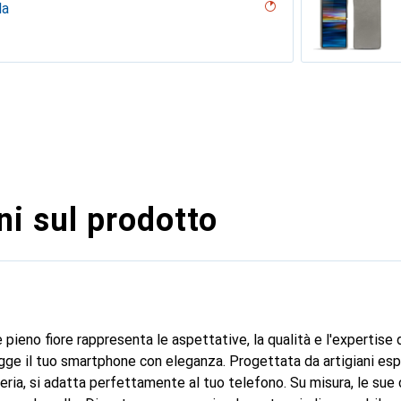
la
la passione
ndarino
upe
clouqui Couture
ero, Nero, Noir
uture
uture (Nappa - Bianco)
 Bianco )
on
erraneo
arciate - Couture
tage - Couture, Rosso
ean vintage
bla - Couture
ro
e
lu
occodrillo
 vintage - Couture
ntage
 vin
Couture
, Serpente nero
u
intage - Couture
uve
age - Couture
- Couture
ro - Couture
ne
outure
ine
age - Couture
sabbia
ocente
seducente
uro - Couture
i sul prodotto
 pieno fiore rappresenta le aspettative, la qualità e l'expertise
ge il tuo smartphone con eleganza. Progettata da artigiani espe
eria, si adatta perfettamente al tuo telefono. Su misura, le sue c