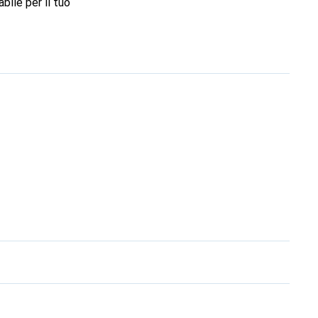
bile per il tuo
marchio Noreve è una