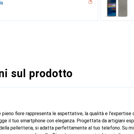
la
la passione
ndarino
upe
clouqui Couture
ero, Nero, Noir
uture
uture (Nappa - Bianco)
 Bianco )
on
erraneo
arciate - Couture
tage - Couture, Rosso
ean vintage
bla - Couture
ro
e
lu
occodrillo
 vintage - Couture
ntage
 vin
Couture
, Serpente nero
u
intage - Couture
uve
age - Couture
- Couture
ro - Couture
ne
outure
ine
age - Couture
sabbia
ocente
seducente
uro - Couture
i sul prodotto
 pieno fiore rappresenta le aspettative, la qualità e l'expertise
ge il tuo smartphone con eleganza. Progettata da artigiani espe
ella pelletteria, si adatta perfettamente al tuo telefono. Su mi