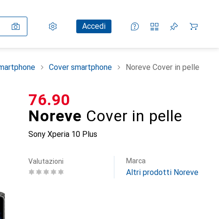
Impostazioni
Conto cliente
Liste di confronto
Liste dei desideri
Carrello
Accedi
smartphone
Cover smartphone
Noreve Cover in pelle
CHF
76.90
Noreve
Cover in pelle
Sony Xperia 10 Plus
Marca
Valutazioni
Altri prodotti Noreve