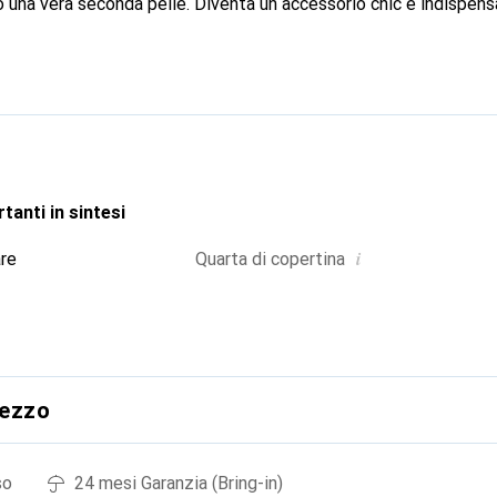
o una vera seconda pelle. Diventa un accessorio chic e indispensa
 a livello internazionale per i suoi prodotti di alta qualità, il 
a clientela esigente.
tanti in sintesi
i
are
Quarta di copertina
rezzo
so
24 mesi Garanzia (Bring-in)