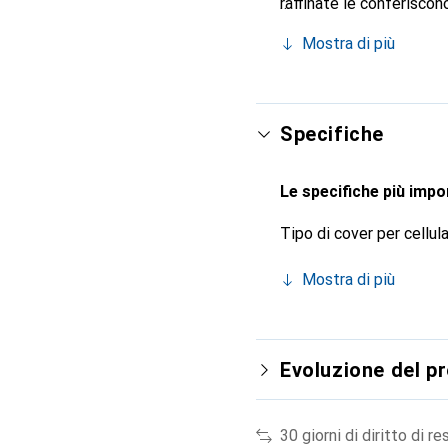
raffinate le conferiscon
smartphone. Riconosciuto
Mostra di più
scelta affidabile per un
Specifiche
Le specifiche più impor
Tipo di cover per cellul
Mostra di più
Evoluzione del p
30 giorni di diritto di re