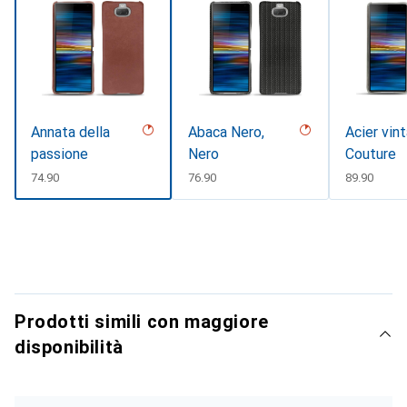
Annata della
Abaca Nero,
Acier vin
passione
Nero
Couture
CHF
74.90
CHF
76.90
CHF
89.90
Prodotti simili con maggiore
disponibilità