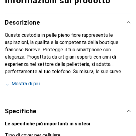
Informazioni sul prodotto
Descrizione
Questa custodia in pelle pieno fiore rappresenta le
aspirazioni, la qualità e la competenza della boutique
francese Noreve. Protegge il tuo smartphone con
eleganza. Progettata da artigiani esperti con anni di
esperienza nel settore della pelletteria, si adatta
perfettamente al tuo telefono. Su misura, le sue curve
raffinate le conferiscono una vera seconda pelle. Diventa
Mostra di più
un accessorio chic e indispensabile per il tuo smartphone.
Il marchio Noreve è riconosciuto a livello internazionale per
i suoi prodotti di alta qualità ed è una scelta affidabile per
una clientela esigente.
Specifiche
Le specifiche più importanti in sintesi
Tipo di cover per cellulare