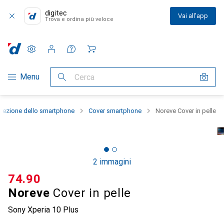
digitec
Vai all'app
Trova e ordina più veloce
Impostazioni
Conto cliente
Liste di confronto
Liste dei desideri
Carrello
Categoria Navigazione
Menu
Cerca
otezione dello smartphone
Cover smartphone
Noreve Cover in pelle
2 immagini
CHF
74.90
Noreve
Cover in pelle
Sony Xperia 10 Plus